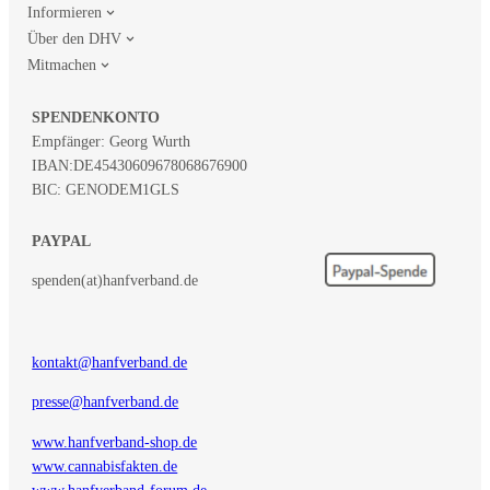
Informieren
Über den DHV
Mitmachen
SPENDENKONTO
Empfänger: Georg Wurth
IBAN:
DE45430609678068676900
BIC: GENODEM1GLS
PAYPAL
spenden(at)hanfverband.de
kontakt@hanfverband.de
presse@hanfverband.de
www.hanfverband-shop.de
www.cannabisfakten.de
www.hanfverband-forum.de