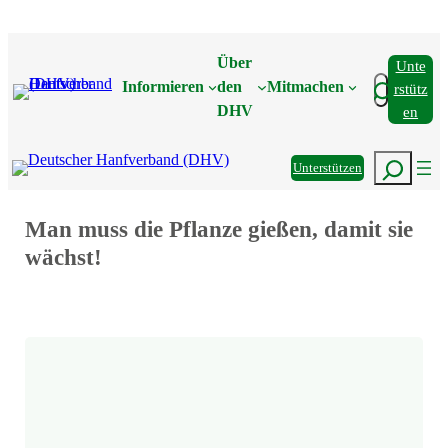
Zum
Inhalt
Über
Unte
springen
Suchen
Informieren
den
Mitmachen
Rstütz
DHV
En
Suchen
Unterstützen
Man muss die Pflanze gießen, damit sie
wächst!