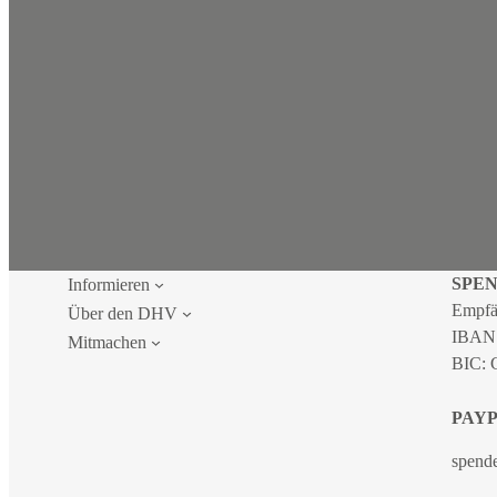
SPE
Informieren
Empfä
Über den DHV
IBAN
Mitmachen
BIC:
PAY
spend