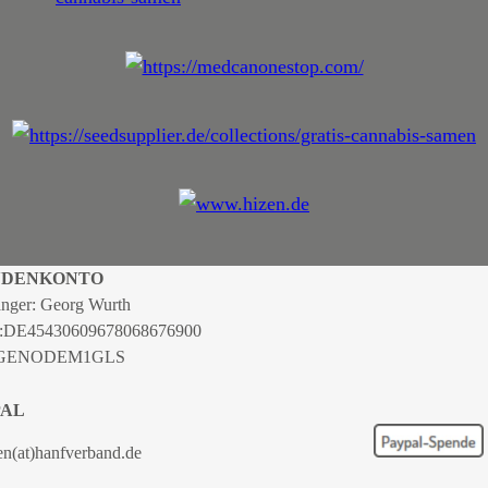
NDENKONTO
nger: Georg Wurth
:
DE45430609678068676900
 GENODEM1GLS
PAL
en(at)hanfverband.de