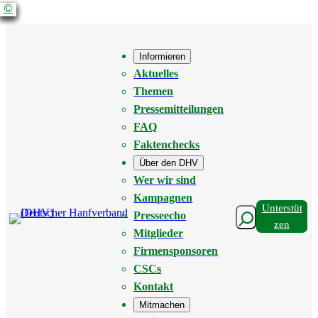
©
©
©
©
©
©
©
©
©
©
Zum
Inhalt
springen
Informieren
Aktuelles
Themen
Pressemitteilungen
FAQ
Faktenchecks
Über den DHV
Wer wir sind
Kampagnen
Unterstüt
Suchen
Presseecho
Zen
Mitglieder
Firmensponsoren
CSCs
Kontakt
Mitmachen