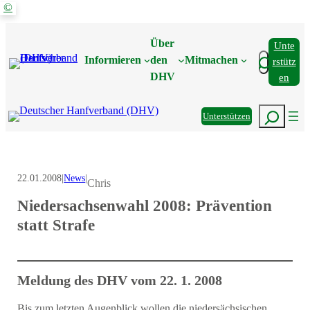
©
Zum
Inhalt
Über
Unte
springen
Suchen
Informieren
den
Mitmachen
Rstütz
DHV
En
Suchen
Unterstützen
22.01.2008
|
News
|
Chris
Niedersachsenwahl 2008: Prävention
statt Strafe
Meldung des DHV vom 22. 1. 2008
Bis zum letzten Augenblick wollen die niedersächsischen