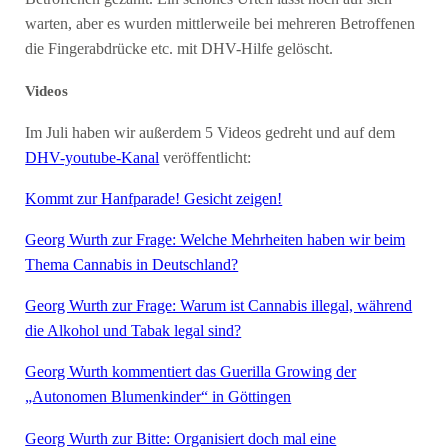
warten, aber es wurden mittlerweile bei mehreren Betroffenen
die Fingerabdrücke etc. mit DHV-Hilfe gelöscht.
Videos
Im Juli haben wir außerdem 5 Videos gedreht und auf dem
DHV-youtube-Kanal
veröffentlicht:
Kommt zur Hanfparade! Gesicht zeigen!
Georg Wurth zur Frage: Welche Mehrheiten haben wir beim
Thema Cannabis in Deutschland?
Georg Wurth zur Frage: Warum ist Cannabis illegal, während
die Alkohol und Tabak legal sind?
Georg Wurth kommentiert das Guerilla Growing der
„Autonomen Blumenkinder“ in Göttingen
Georg Wurth zur Bitte: Organisiert doch mal eine