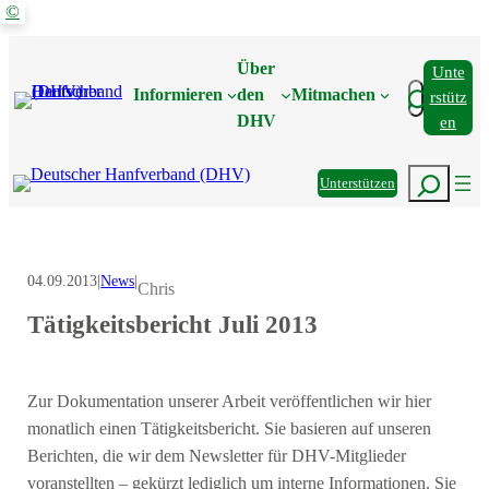
©
Zum
Inhalt
Über
Unte
springen
Suchen
Informieren
den
Mitmachen
Rstütz
DHV
En
Suchen
Unterstützen
04.09.2013
|
News
|
Chris
Tätigkeitsbericht Juli 2013
Zur Dokumentation unserer Arbeit veröffentlichen wir hier
monatlich einen Tätigkeitsbericht. Sie basieren auf unseren
Berichten, die wir dem Newsletter für DHV-Mitglieder
voranstellten – gekürzt lediglich um interne Informationen. Sie