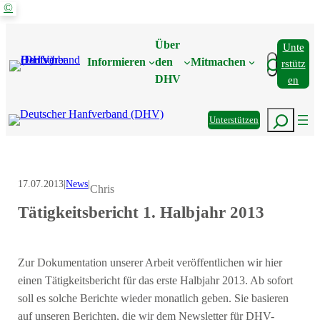
©
Zum
Inhalt
Über
Unte
springen
Suchen
Informieren
den
Mitmachen
Rstütz
DHV
En
Suchen
Unterstützen
17.07.2013
|
News
|
Chris
Tätigkeitsbericht 1. Halbjahr 2013
Zur Dokumentation unserer Arbeit veröffentlichen wir hier
einen Tätigkeitsbericht für das erste Halbjahr 2013. Ab sofort
soll es solche Berichte wieder monatlich geben. Sie basieren
auf unseren Berichten, die wir dem Newsletter für DHV-