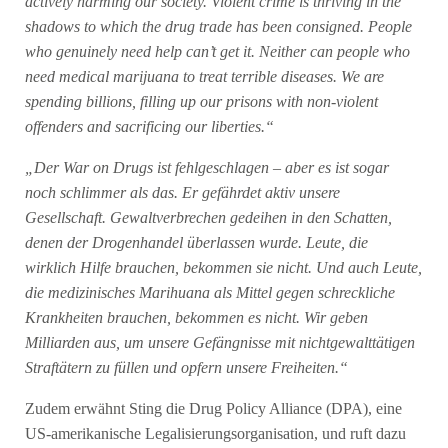
actively harming our society. Violent crime is thriving in the
shadows to which the drug trade has been consigned. People
who genuinely need help can’t get it. Neither can people who
need medical marijuana to treat terrible diseases. We are
spending billions, filling up our prisons with non-violent
offenders and sacrificing our liberties.“
„Der War on Drugs ist fehlgeschlagen – aber es ist sogar
noch schlimmer als das. Er gefährdet aktiv unsere
Gesellschaft. Gewaltverbrechen gedeihen in den Schatten,
denen der Drogenhandel überlassen wurde. Leute, die
wirklich Hilfe brauchen, bekommen sie nicht. Und auch Leute,
die medizinisches Marihuana als Mittel gegen schreckliche
Krankheiten brauchen, bekommen es nicht. Wir geben
Milliarden aus, um unsere Gefängnisse mit nichtgewalttätigen
Straftätern zu füllen und opfern unsere Freiheiten.“
Zudem erwähnt Sting die Drug Policy Alliance (DPA), eine
US-amerikanische Legalisierungsorganisation, und ruft dazu