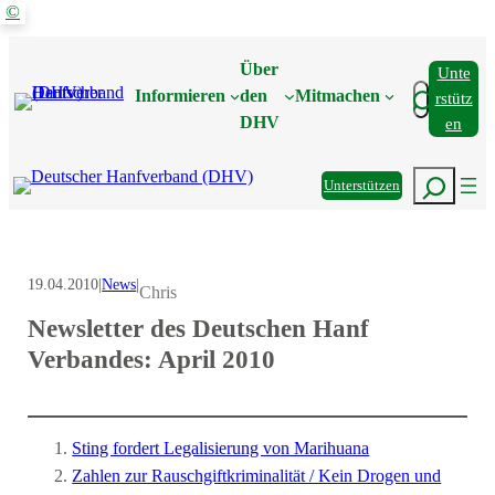
©
Zum
Inhalt
Über
Unte
springen
Suchen
Informieren
den
Mitmachen
Rstütz
DHV
En
Suchen
Unterstützen
19.04.2010
|
News
|
Chris
Newsletter des Deutschen Hanf
Verbandes: April 2010
Sting fordert Legalisierung von Marihuana
Zahlen zur Rauschgiftkriminalität / Kein Drogen und