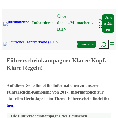
Zum
Inhalt
Über
Unte
springen
Suchen
Informieren
den
Mitmachen
Rstütz
DHV
En
Suchen
Unterstützen
Führerscheinkampagne: Klarer Kopf.
Klare Regeln!
Auf dieser Seite findet ihr Informationen zu unserer
Führerschein-Kampagne von 2017. Informationen zur
aktuellen Rechtslage beim Thema Führerschein findet ihr
hier.
Die Führerscheinkampagne des Deutschen