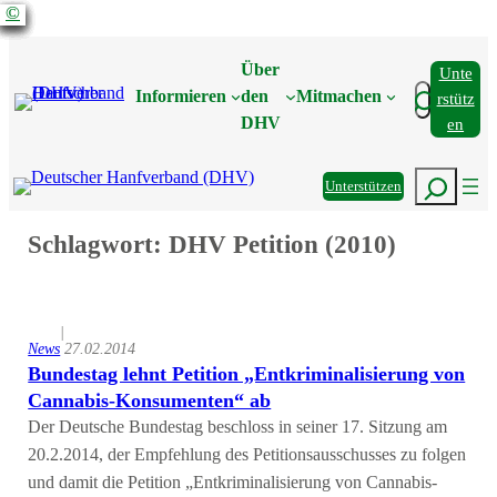
©
©
©
©
©
©
©
©
©
©
Zum
Inhalt
Über
Unte
springen
Suchen
Informieren
den
Mitmachen
Rstütz
DHV
En
Suchen
Unterstützen
Schlagwort:
DHV Petition (2010)
|
News
27.02.2014
Bundestag lehnt Petition „Entkriminalisierung von
Cannabis-Konsumenten“ ab
Der Deutsche Bundestag beschloss in seiner 17. Sitzung am
20.2.2014, der Empfehlung des Petitionsausschusses zu folgen
und damit die Petition „Entkriminalisierung von Cannabis-