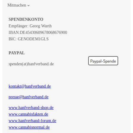
Mitmachen
SPENDENKONTO
Empfänger: Georg Wurth
IBAN:
DE45430609678068676900
BIC: GENODEM1GLS
PAYPAL
spenden(at)hanfverband.de
kontakt@hanfverband.de
presse@hanfverband.de
www.hanfverband-shop.de
www.cannabisfakten.de
www.hanfverband-forum.de
www.cannabisnormal.de