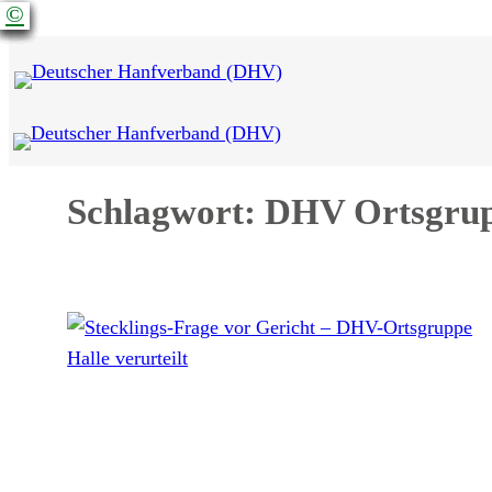
©
©
©
©
©
©
©
©
©
©
Zum
Inhalt
springen
Schlagwort:
DHV Ortsgru