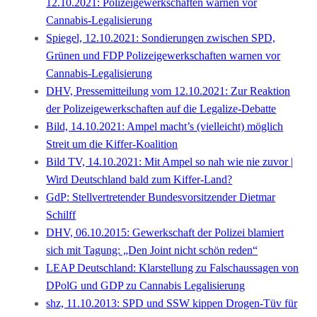
12.10.2021: Polizeigewerkschaften warnen vor
Cannabis-Legalisierung
Spiegel, 12.10.2021: Sondierungen zwischen SPD,
Grünen und FDP Polizeigewerkschaften warnen vor
Cannabis-Legalisierung
DHV, Pressemitteilung vom 12.10.2021: Zur Reaktion
der Polizeigewerkschaften auf die Legalize-Debatte
Bild, 14.10.2021: Ampel macht’s (vielleicht) möglich
Streit um die Kiffer-Koalition
Bild TV, 14.10.2021: Mit Ampel so nah wie nie zuvor |
Wird Deutschland bald zum Kiffer-Land?
GdP: Stellvertretender Bundesvorsitzender Dietmar
Schilff
DHV, 06.10.2015: Gewerkschaft der Polizei blamiert
sich mit Tagung: „Den Joint nicht schön reden“
LEAP Deutschland: Klarstellung zu Falschaussagen von
DPolG und GDP zu Cannabis Legalisierung
shz, 11.10.2013: SPD und SSW kippen Drogen-Tüv für