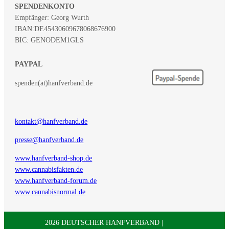
SPENDENKONTO
Empfänger: Georg Wurth
IBAN:
DE45430609678068676900
BIC: GENODEM1GLS
PAYPAL
spenden(at)hanfverband.de
kontakt@hanfverband.de
presse@hanfverband.de
www.hanfverband-shop.de
www.cannabisfakten.de
www.hanfverband-forum.de
www.cannabisnormal.de
2026 DEUTSCHER HANFVERBAND |