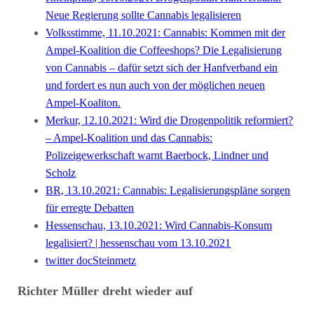
Neue Regierung sollte Cannabis legalisieren
Volksstimme, 11.10.2021: Cannabis: Kommen mit der
Ampel-Koalition die Coffeeshops? Die Legalisierung
von Cannabis – dafür setzt sich der Hanfverband ein
und fordert es nun auch von der möglichen neuen
Ampel-Koaliton.
Merkur, 12.10.2021: Wird die Drogenpolitik reformiert?
– Ampel-Koalition und das Cannabis:
Polizeigewerkschaft warnt Baerbock, Lindner und
Scholz
BR, 13.10.2021: Cannabis: Legalisierungspläne sorgen
für erregte Debatten
Hessenschau, 13.10.2021: Wird Cannabis-Konsum
legalisiert? | hessenschau vom 13.10.2021
twitter docSteinmetz
Richter Müller dreht wieder auf