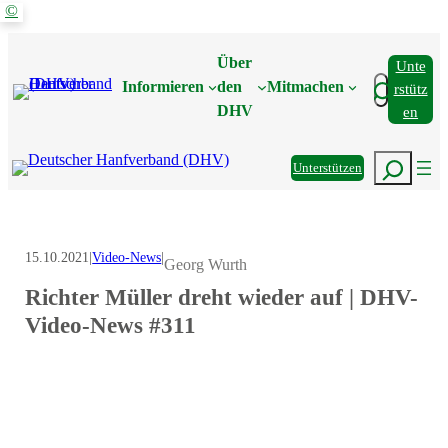
©
Zum
Inhalt
Über
Unte
springen
Suchen
Informieren
den
Mitmachen
Rstütz
DHV
En
Suchen
Unterstützen
15.10.2021
|
Video-News
|
Georg Wurth
Richter Müller dreht wieder auf | DHV-
Video-News #311