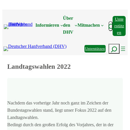
Zum
Inhalt
Über
Unte
springen
Suchen
Informieren
den
Mitmachen
Rstütz
DHV
En
Suchen
Unterstützen
Landtagswahlen 2022
Nachdem das vorherige Jahr noch ganz im Zeichen der
Bundestagswahlen stand, liegt unser Fokus 2022 auf den
Landtagswahlen.
Bedingt durch den großen Erfolg des Vorjahres, der in der