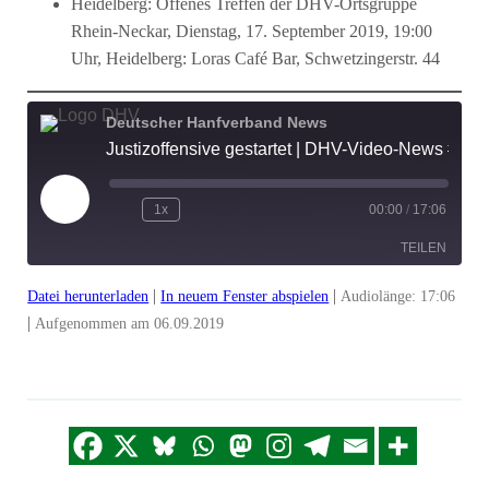
Heidelberg: Offenes Treffen der DHV-Ortsgruppe
Rhein-Neckar, Dienstag, 17. September 2019, 19:00
Uhr, Heidelberg: Loras Café Bar, Schwetzingerstr. 44
Deutscher Hanfverband News
Justizoffensive gestartet | DHV-Video-News #217
Play
1x
00:00
/
17:06
Episode
TEILEN
|
|
Datei herunterladen
In neuem Fenster abspielen
Audiolänge: 17:06
TEILEN
|
Aufgenommen am 06.09.2019
LINK
EMBED