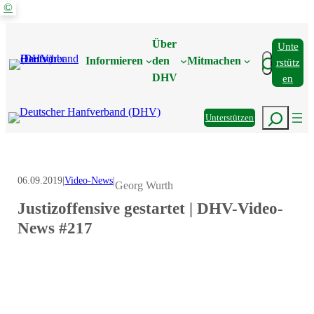
©
Zum
Inhalt
Über
Unte
springen
Suchen
Informieren
den
Mitmachen
Rstütz
DHV
En
Suchen
Unterstützen
06.09.2019
|
Video-News
|
Georg Wurth
Justizoffensive gestartet | DHV-Video-
News #217