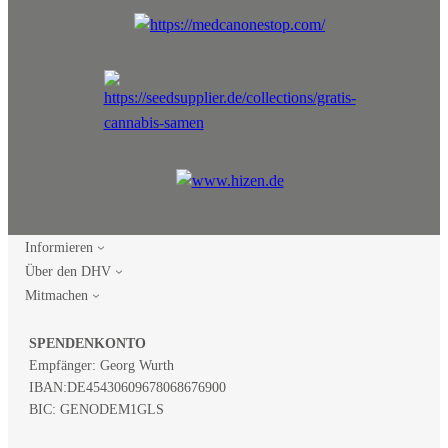
Informieren
Über den DHV
Mitmachen
SPENDENKONTO
Empfänger: Georg Wurth
IBAN:
DE45430609678068676900
BIC: GENODEM1GLS