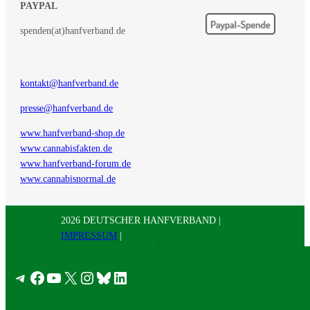
PAYPAL
spenden(at)hanfverband.de
kontakt@hanfverband.de
presse@hanfverband.de
www.hanfverband-shop.de
www.cannabisfakten.de
www.hanfverband-forum.de
www.cannabisnormal.de
2026 DEUTSCHER HANFVERBAND |
IMPRESSUM
|
DATENSCHUTZERKLÄRUNG
|
RSS
|
Presse
Telegram
Facebook
YouTube
X
Instagram
Bluesky
LinkedIn