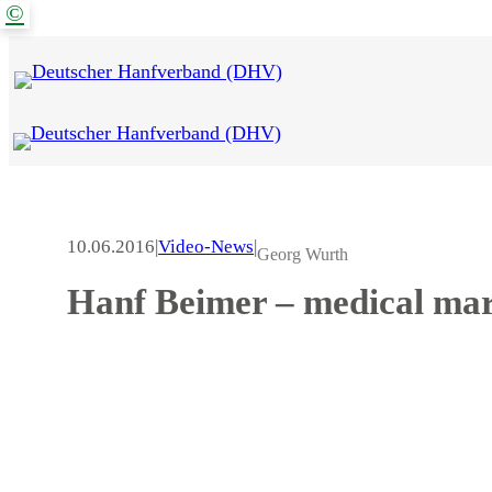
©
Zum
Inhalt
springen
10.06.2016
|
Video-News
|
Georg Wurth
Hanf Beimer – medical mar