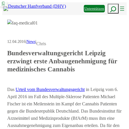
Informieren
den
Mitmachen
©
Zum
Suchen
DHV
Unterstützen
Inhalt
z
springen
12.04.2016
|
News
|
Chris
Bundesverwaltungsgericht Leipzig
erzwingt erste Anbaugenehmigung für
medizinisches Cannabis
Das
Urteil vom Bundesverwaltungsgericht
in Leipzig vom 6.
April 2016 im Fall des Multiple-Sklerose Patienten Michael
Fischer ist ein Meilenstein im Kampf der Cannabis Patienten
gegen die Bundesrepublik Deutschland. Das Bundesinstitut für
Arzneimittel und Medizinprodukte (BfArM) muss ihm eine
Ausnahmegenehmigung zum Eigenanbau erteilen. Da für den