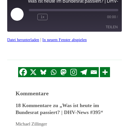
Was ist heute im Bundesrat passiert? | DHV-News #395
Play
1x
00:00
/
Episode
TEILEN
|
Datei herunterladen
In neuem Fenster abspielen
TEILEN
LINK
EMBED
Kommentare
18 Kommentare zu „Was ist heute im
Bundesrat passiert? | DHV-News #395“
Michael Zillinger