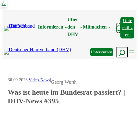
©
Zum
Inhalt
Über
Unte
springen
Suchen
Informieren
den
Mitmachen
Rstütz
DHV
En
Suchen
Unterstützen
30.09.2023
|
Video-News
|
Georg Wurth
Was ist heute im Bundesrat passiert? |
DHV-News #395