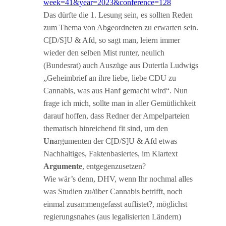
week=41&year=2023&conference=128
Das dürfte die 1. Lesung sein, es sollten Reden
zum Thema von Abgeordneten zu erwarten sein.
C[D/S]U & Afd, so sagt man, leiern immer
wieder den selben Mist runter, neulich
(Bundesrat) auch Auszüge aus Dutertla Ludwigs
„Geheimbrief an ihre liebe, liebe CDU zu
Cannabis, was aus Hanf gemacht wird“. Nun
frage ich mich, sollte man in aller Gemütlichkeit
darauf hoffen, dass Redner der Ampelparteien
thematisch hinreichend fit sind, um den
Un
argumenten der C[D/S]U & Afd etwas
Nachhaltiges, Faktenbasiertes, im Klartext
Argumente
, entgegenzusetzen?
Wie wär’s denn, DHV, wenn Ihr nochmal alles
was Studien zu/über Cannabis betrifft, noch
einmal zusammengefasst auflistet?, möglichst
regierungsnahes (aus legalisierten Ländern)