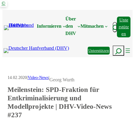
©
Zum
Inhalt
Über
Unte
springen
Suchen
Informieren
den
Mitmachen
Rstütz
DHV
En
Suchen
Unterstützen
14.02.2020
|
Video-News
|
Georg Wurth
Meilenstein: SPD-Fraktion für
Entkriminalisierung und
Modellprojekte | DHV-Video-News
#237