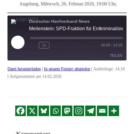
Augsburg, Mittwoch, 26. Februar 2020, 19:00 Uhr,
Deutscher Hanfverband News
Meilenstein: SPD-Fraktion für Entkriminalisierung und Modellprojekte | DHV-Video-News #237
Play
1x
00:00
/
14:18
Episode
TEILEN
|
|
Datei herunterladen
In neuem Fenster abspielen
Audiolänge: 14:18
TEILEN
|
Aufgenommen am 14.02.2020
LINK
EMBED
Kommentare