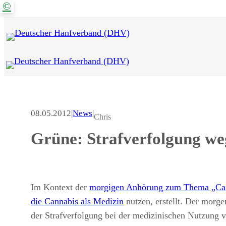
©
Zum
Inhalt
springen
08.05.2012
|
News
|
Chris
Grüne: Strafverfolgung w
Im Kontext der
morgigen Anhörung zum Thema „Can
die Cannabis als Medizin
nutzen, erstellt. Der morg
der Strafverfolgung bei der medizinischen Nutzung 