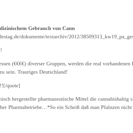
edizinischem Gebrauch von Cann
estag.de/dokumente/textarchiv/2012/38509313_kw19_pa_gesu
!
ressen (€€€€) diverser Gruppen, werden die real vorhandenen 
zu sein. Trauriges Deutschland!
![/quote]
isch hergestellte pharmazeutische Mittel die cannabishaltig
 über Pharmabetriebe…*So ein Scheiß daß man Pfalnzen nicht