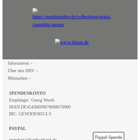
Informieren
Über den DHV
Mitmachen
SPENDENKONTO
Empfänger: Georg Wurth
IBAN:
DE45430609678068676900
BIC: GENODEM1GLS
PAYPAL
spenden(at)hanfverband.de