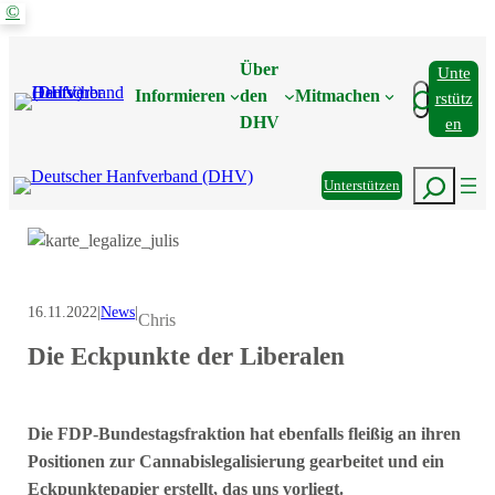
©
Zum
Inhalt
Über
Unte
springen
Suchen
Informieren
den
Mitmachen
Rstütz
DHV
En
Suchen
Unterstützen
16.11.2022
|
News
|
Chris
Die Eckpunkte der Liberalen
Die FDP-Bundestagsfraktion hat ebenfalls fleißig an ihren
Positionen zur Cannabislegalisierung gearbeitet und ein
Eckpunktepapier erstellt, das uns vorliegt.