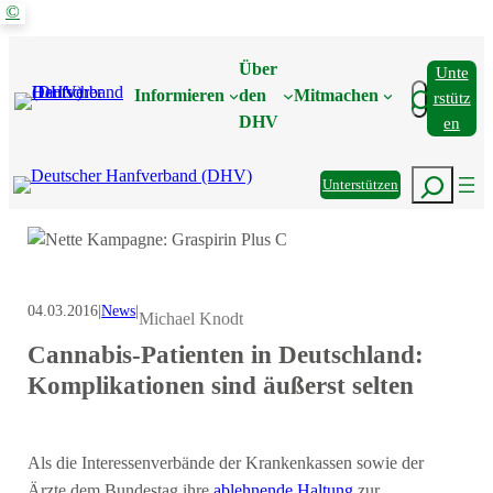
©
Zum
Inhalt
Über
Unte
springen
Suchen
Informieren
den
Mitmachen
Rstütz
DHV
En
Suchen
Unterstützen
04.03.2016
|
News
|
Michael Knodt
Cannabis-Patienten in Deutschland:
Komplikationen sind äußerst selten
Als die Interessenverbände der Krankenkassen sowie der
Ärzte dem Bundestag ihre
ablehnende Haltung
zur