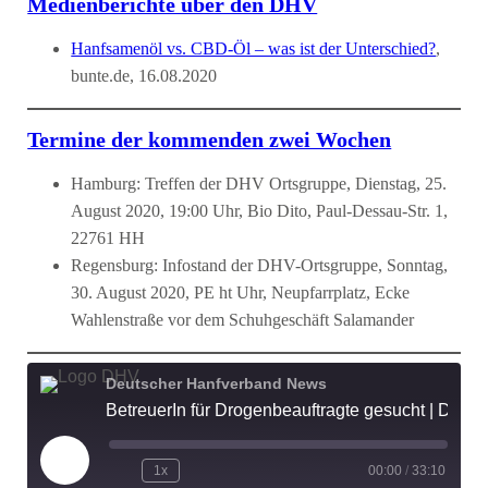
Medienberichte über den DHV
Hanfsamenöl vs. CBD-Öl – was ist der Unterschied?
,
bunte.de, 16.08.2020
Termine der kommenden zwei Wochen
Hamburg: Treffen der DHV Ortsgruppe, Dienstag, 25.
August 2020, 19:00 Uhr, Bio Dito, Paul-Dessau-Str. 1,
22761 HH
Regensburg: Infostand der DHV-Ortsgruppe, Sonntag,
30. August 2020, PE ht Uhr, Neupfarrplatz, Ecke
Wahlenstraße vor dem Schuhgeschäft Salamander
Deutscher Hanfverband News
BetreuerIn für Drogenbeauftragte gesucht | DHV-Video-News #261
Play
1x
00:00
/
33:10
Episode