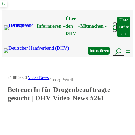
©
Zum
Inhalt
Über
Unte
springen
Suchen
Informieren
den
Mitmachen
Rstütz
DHV
En
Suchen
Unterstützen
21.08.2020
|
Video-News
|
Georg Wurth
BetreuerIn für Drogenbeauftragte
gesucht | DHV-Video-News #261