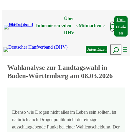
Zum
Inhalt
Über
Unte
springen
Suchen
Informieren
den
Mitmachen
Rstütz
DHV
En
Suchen
Unterstützen
Wahlanalyse zur Landtagswahl in
Baden-Württemberg am 08.03.2026
Ebenso wie Drogen nicht alles im Leben sein sollten, ist
natürlich auch Drogenpolitik nicht der einzige
ausschlaggebende Punkt bei einer Wahlentscheidung. Der