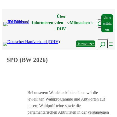
Zum
Inhalt
Über
Unte
springen
Suchen
Informieren
den
Mitmachen
Rstütz
DHV
En
Suchen
Unterstützen
SPD (BW 2026)
Bei unserem Wahlcheck betrachten wir die
jeweiligen Wahlprogramme und Antworten auf
unsere Wahlprüfsteine sowie die
parlamentarischen Aktivitäten in der vergangenen