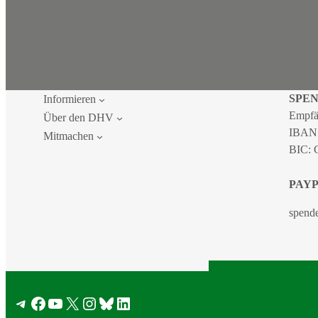
SPE
Informieren
Empfä
Über den DHV
IBAN
Mitmachen
BIC:
PAY
spend
2026 DEU
Telegram
Facebook
YouTube
X
Instagram
Bluesky
LinkedIn