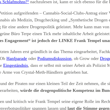
s Schlafmohns!“
nachzulesen ist, kann er sich ebenso für die 
etition aufgreifenden – Cannabis-Social-Clubs-Antrag einer 
abis als Medizin, Drugchecking und „Synthetische Drogen e
g für eine andere Drogenpolitik geleistet. Mehr kann man von
grüne Büro Terpe einen Tick mehr inhaltliche Arbeit geleist
ches Engagement“ ist jedoch der LINKE Frank Tempel una
etzten Jahren erst gründlich in das Thema eingearbeitet, Fach
. Ob
Hanfparade
oder
Podiumsdiskussion
, ob Grow oder
Droge
re
Eingeständnis
, dass er selbst mit seiner Arbeit als Polizis
e Arme von Crystal-Meth-Händlern getrieben hat.
und der Piraten nur einen kleinen Teil der Zeit nehmen, die
erarbeiten,
würde die drogenpolitische Kompetenz im Bu
fen und kritisch wie Frank Tempel seine eigene Rolle im Recht
enverbotspolitiker spannen lassen und
laut die Stimme gegen