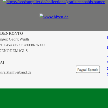
NDENKONTO
nger: Georg Wurth
:
DE45430609678068676900
 GENODEM1GLS
PAL
en(at)hanfverband.de
TSCHER HANFVERBAND |
IMPRESSUM
|
DATENSCHUTZERKLÄRUNG