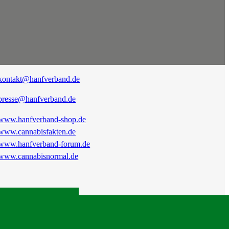
kontakt@hanfverband.de
presse@hanfverband.de
www.hanfverband-shop.de
www.cannabisfakten.de
www.hanfverband-forum.de
www.cannabisnormal.de
|
RSS
|
Presse