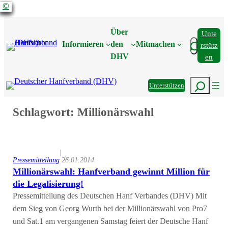
©
©
©
©
©
©
©
©
©
©
Zum
Inhalt
Über
Unte
springen
Suchen
Informieren
den
Mitmachen
Rstütz
DHV
En
Suchen
Unterstützen
Schlagwort:
Millionärswahl
|
Pressemitteilung
26.01.2014
Millionärswahl: Hanfverband gewinnt Million für
die Legalisierung!
Pressemitteilung des Deutschen Hanf Verbandes (DHV) Mit
dem Sieg von Georg Wurth bei der Millionärswahl von Pro7
und Sat.1 am vergangenen Samstag feiert der Deutsche Hanf