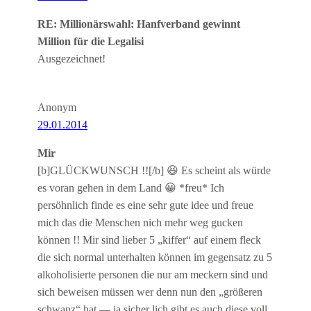
RE: Millionärswahl: Hanfverband gewinnt
Million für die Legalisi
Ausgezeichnet!
Anonym
29.01.2014
Mir
[b]GLÜCKWUNSCH !![/b] 😆 Es scheint als würde
es voran gehen in dem Land 😀 *freu* Ich
persöhnlich finde es eine sehr gute idee und freue
mich das die Menschen nich mehr weg gucken
können !! Mir sind lieber 5 „kiffer“ auf einem fleck
die sich normal unterhalten können im gegensatz zu 5
alkoholisierte personen die nur am meckern sind und
sich beweisen müssen wer denn nun den „größeren
schwanz“ hat — ja sicher lich gibt es auch diese voll