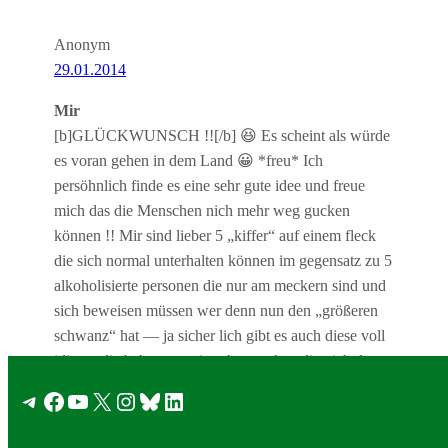
Anonym
29.01.2014
Mir
[b]GLÜCKWUNSCH !![/b] 😆 Es scheint als würde
es voran gehen in dem Land 😀 *freu* Ich
persöhnlich finde es eine sehr gute idee und freue
mich das die Menschen nich mehr weg gucken
können !! Mir sind lieber 5 „kiffer“ auf einem fleck
die sich normal unterhalten können im gegensatz zu 5
alkoholisierte personen die nur am meckern sind und
sich beweisen müssen wer denn nun den „größeren
schwanz“ hat — ja sicher lich gibt es auch diese voll
idioten die behaupten sie sehen sachen die nich da
sind — SCHWACHSIN !!! ES IST KEIN LSD !!
Telegram
Facebook
YouTube
X
Instagram
Bluesky
LinkedIn
dennoch bezweifel ich das unser geliebtes
Deutschöand es zu lässt da wir zu viele menschen