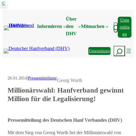
©
Zum
Inhalt
Über
Unte
springen
Suchen
Informieren
den
Mitmachen
Rstütz
DHV
En
Suchen
Unterstützen
26.01.2014
|
Pressemitteilung
|
Georg Wurth
Millionärswahl: Hanfverband gewinnt
Million für die Legalisierung!
Pressemitteilung des Deutschen Hanf Verbandes (DHV)
Mit dem Sieg von Georg Wurth bei der Millionärswahl von