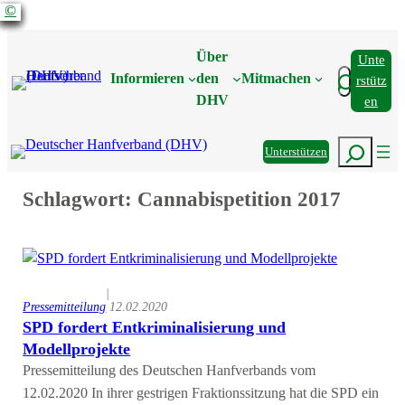
©
©
©
©
©
©
©
©
©
©
Zum
Inhalt
Über
Unte
springen
Suchen
Informieren
den
Mitmachen
Rstütz
DHV
En
Suchen
Unterstützen
Schlagwort:
Cannabispetition 2017
|
Pressemitteilung
12.02.2020
SPD fordert Entkriminalisierung und
Modellprojekte
Pressemitteilung des Deutschen Hanfverbands vom
12.02.2020 In ihrer gestrigen Fraktionssitzung hat die SPD ein