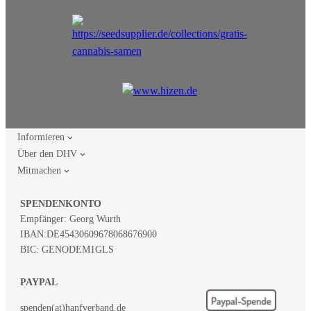
Informieren
Über den DHV
Mitmachen
SPENDENKONTO
Empfänger: Georg Wurth
IBAN:
DE45430609678068676900
BIC: GENODEM1GLS
PAYPAL
spenden(at)hanfverband.de