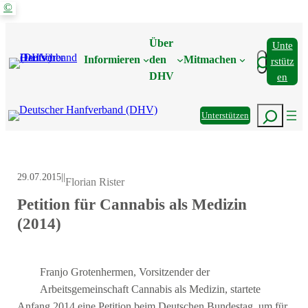
©
Zum
Inhalt
Über
Unte
springen
Suchen
Informieren
den
Mitmachen
Rstütz
DHV
En
Suchen
Unterstützen
29.07.2015
|
|
Florian Rister
Petition für Cannabis als Medizin
(2014)
Franjo Grotenhermen, Vorsitzender der
Arbeitsgemeinschaft Cannabis als Medizin, startete
Anfang 2014 eine Petition beim Deutschen Bundestag, um für