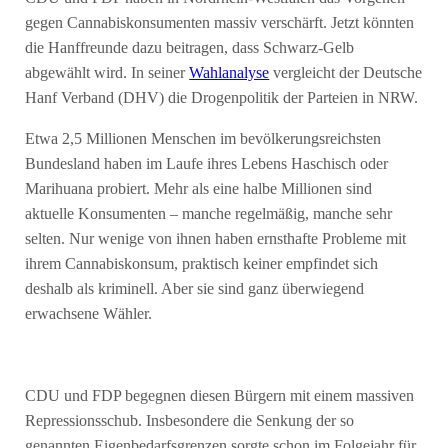
gegen Cannabiskonsumenten massiv verschärft. Jetzt könnten
die Hanffreunde dazu beitragen, dass Schwarz-Gelb
abgewählt wird. In seiner
Wahlanalyse
vergleicht der Deutsche
Hanf Verband (DHV) die Drogenpolitik der Parteien in NRW.
Etwa 2,5 Millionen Menschen im bevölkerungsreichsten
Bundesland haben im Laufe ihres Lebens Haschisch oder
Marihuana probiert. Mehr als eine halbe Millionen sind
aktuelle Konsumenten – manche regelmäßig, manche sehr
selten. Nur wenige von ihnen haben ernsthafte Probleme mit
ihrem Cannabiskonsum, praktisch keiner empfindet sich
deshalb als kriminell. Aber sie sind ganz überwiegend
erwachsene Wähler.
CDU und FDP begegnen diesen Bürgern mit einem massiven
Repressionsschub. Insbesondere die Senkung der so
genannten Eigenbedarfsgrenzen sorgte schon im Folgejahr für