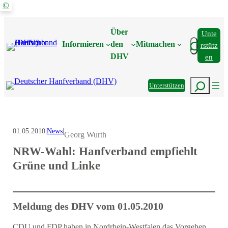
©
Zum
Inhalt
Über
Unte
springen
Suchen
Informieren
den
Mitmachen
Rstütz
DHV
En
Suchen
Unterstützen
01.05.2010
|
News
|
Georg Wurth
NRW-Wahl: Hanfverband empfiehlt
Grüne und Linke
Meldung des DHV vom 01.05.2010
CDU und FDP haben in Nordrhein-Westfalen das Vorgehen