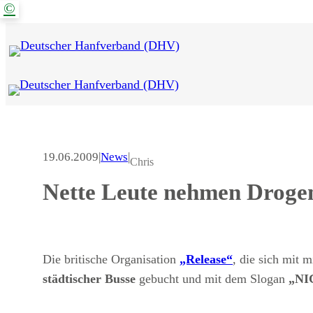
©
Zum
Inhalt
springen
19.06.2009
|
News
|
Chris
Nette Leute nehmen Droge
Die britische Organisation
„Release“
, die sich mit 
städtischer Busse
gebucht und mit dem Slogan
„NI