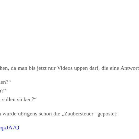
hen, da man bis jetzt nur Videos uppen darf, die eine Antwort
hen?“
n?“
 sollen sinken?“
n wurde übrigens schon die „Zaubersteuer“ gepostet:
UeqkJA7Q