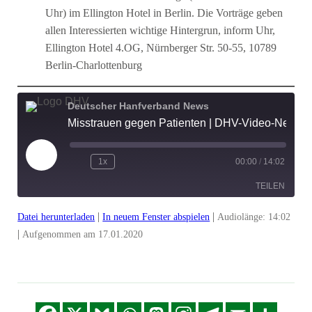
Uhr) im Ellington Hotel in Berlin. Die Vorträge geben
allen Interessierten wichtige Hintergrun, inform Uhr,
Ellington Hotel 4.OG, Nürnberger Str. 50-55, 10789
Berlin-Charlottenburg
Deutscher Hanfverband News
Misstrauen gegen Patienten | DHV-Video-News #233
Play
1x
00:00
/
14:02
Episode
TEILEN
|
|
Datei herunterladen
In neuem Fenster abspielen
Audiolänge: 14:02
TEILEN
|
Aufgenommen am 17.01.2020
LINK
EMBED