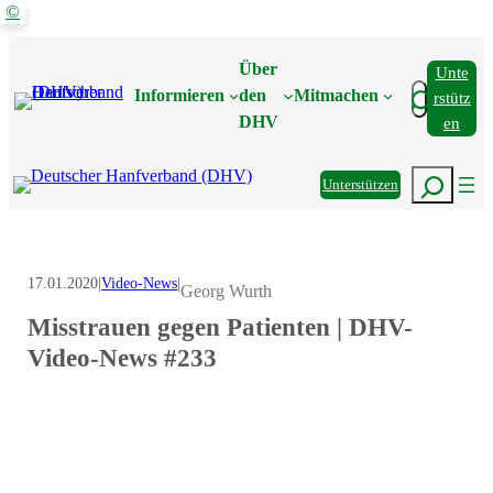
©
Zum
Inhalt
Über
Unte
springen
Suchen
Informieren
den
Mitmachen
Rstütz
DHV
En
Suchen
Unterstützen
17.01.2020
|
Video-News
|
Georg Wurth
Misstrauen gegen Patienten | DHV-
Video-News #233