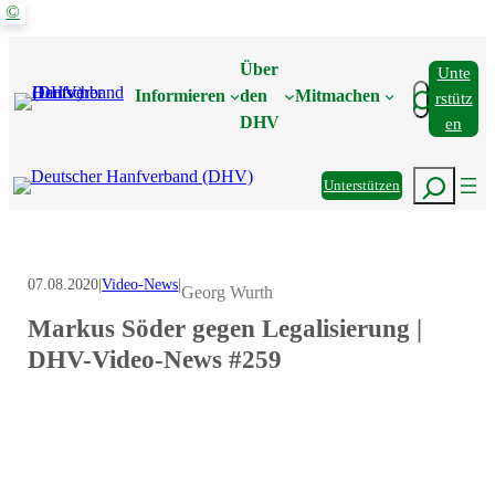
©
Zum
Inhalt
Über
Unte
springen
Suchen
Informieren
den
Mitmachen
Rstütz
DHV
En
Suchen
Unterstützen
07.08.2020
|
Video-News
|
Georg Wurth
Markus Söder gegen Legalisierung |
DHV-Video-News #259