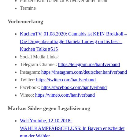
Polizei löscht Daten zu BTM-Verfahren nicht
Termine
Vorbemerkung
KuchenTV, 01.08.2020: Cannabis ist KEIN Brokkoli –
Die Drogenbeauftragte Daniela Ludwig on his best –
Kuchen Talks #515
Social Media Links:
Telegram-Channel:
https://telegram.me/hanfverband
Instagram:
https://instagram.com/deutscher.hanfverband
Twitter:
https://twitter.com/hanfverband
Facebook:
https://facebook.com/hanfverband
Vimeo:
https://vimeo.com/hanfverband
Markus Söder gegen Legalisierung
Welt Youtube, 12.10.2018:
WAHLKAMPFABSCHLUSS: In Bayern entscheidet
nun der Wähler