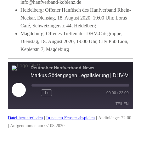
info@hanfverband-koblenz.de
Heidelberg: Offener Hanftisch des Hanfverband Rhein-
Neckar, Dienstag, 18. August 2020, 19:00 Uhr, Loraś
Café, Schwetzingerstr. 44, Heidelberg
Magdeburg: Offenes Treffen der DHV-Ortsgruppe,
Dienstag, 18. August 2020, 19:00 Uhr, City Pub Lion,
Keplerstr. 7, Magdeburg
Deutscher Hanfverband News
Markus Söder gegen Legalisierung | DHV-Video-News #259
Play
1x
00:00
/
22:00
Episode
TEILEN
|
|
Datei herunterladen
In neuem Fenster abspielen
Audiolänge: 22:00
TEILEN
|
Aufgenommen am 07.08.2020
LINK