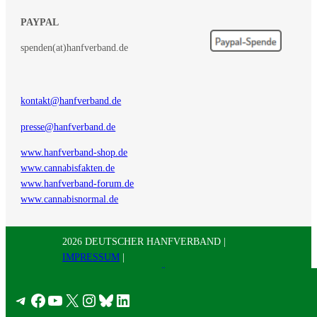
PAYPAL
spenden(at)hanfverband.de
kontakt@hanfverband.de
presse@hanfverband.de
www.hanfverband-shop.de
www.cannabisfakten.de
www.hanfverband-forum.de
www.cannabisnormal.de
2026 DEUTSCHER HANFVERBAND |
IMPRESSUM
|
DATENSCHUTZERKLÄRUNG
|
RSS
|
Presse
Telegram
Facebook
YouTube
X
Instagram
Bluesky
LinkedIn