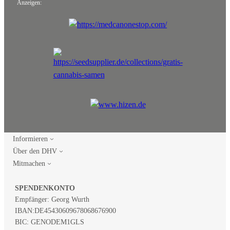
Anzeigen:
Informieren
Über den DHV
Mitmachen
SPENDENKONTO
Empfänger: Georg Wurth
IBAN:
DE45430609678068676900
BIC: GENODEM1GLS