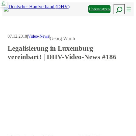
Informieren
den
Mitmachen
©
Zum
Suchen
DHV
Unterstützen
Inhalt
z
springen
07.12.2018
|
Video-News
|
Georg Wurth
Legalisierung in Luxemburg
vereinbart! | DHV-Video-News #186