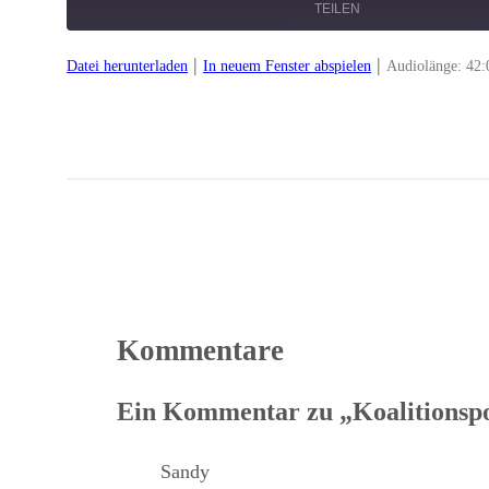
TEILEN
|
|
Datei herunterladen
In neuem Fenster abspielen
Audiolänge: 42:
TEILEN
LINK
EMBED
Kommentare
Ein Kommentar zu „Koalitionsp
Sandy