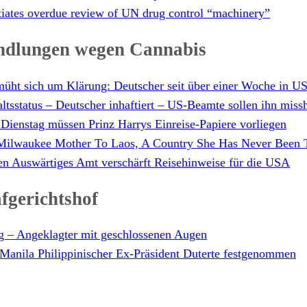
itiates overdue review of UN drug control “machinery”
ndlungen wegen Cannabis
müht sich um Klärung: Deutscher seit über einer Woche in 
altsstatus – Deutscher inhaftiert – US-Beamte sollen ihn miss
 Dienstag müssen Prinz Harrys Einreise-Papiere vorliegen
 Milwaukee Mother To Laos, A Country She Has Never Been 
en Auswärtiges Amt verschärft Reisehinweise für die USA
fgerichtshof
ag – Angeklagter mit geschlossenen Augen
 Manila Philippinischer Ex-Präsident Duterte festgenommen