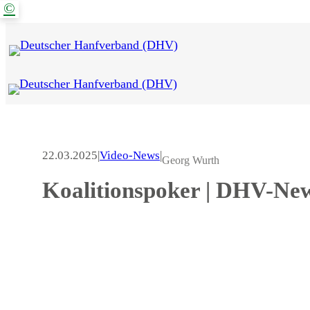
©
Zum
Inhalt
springen
22.03.2025
|
Video-News
|
Georg Wurth
Koalitionspoker | DHV-New