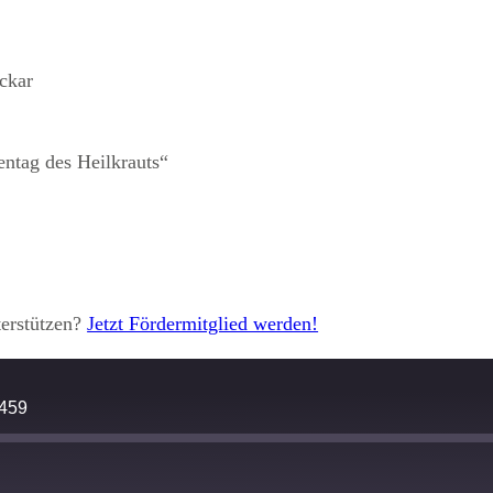
ckar
ntag des Heilkrauts“
terstützen?
Jetzt Fördermitglied werden!
 459