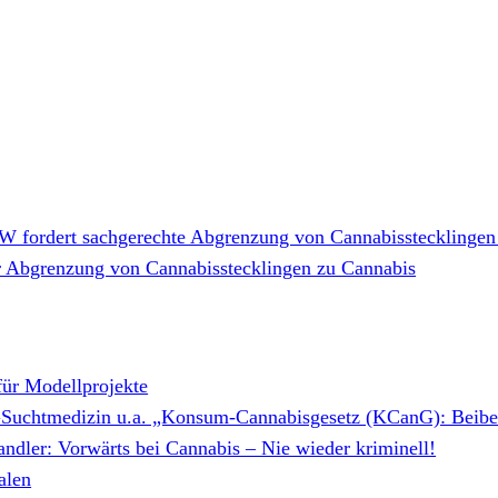
 fordert sachgerechte Abgrenzung von Cannabisstecklingen
 Abgrenzung von Cannabisstecklingen zu Cannabis
ür Modellprojekte
 DGSuchtmedizin u.a. „Konsum-Cannabisgesetz (KCanG): Beibe
dler: Vorwärts bei Cannabis – Nie wieder kriminell!
alen