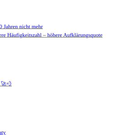
30 Jahren nicht mehr
gere Häufigkeitszahl – höhere Aufklärungsquote
! 🚀💨
aty