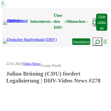
©
Zum
Inhalt
Über
Unte
springen
Suchen
Informieren
den
Mitmachen
Rstütz
DHV
En
Suchen
Unterstützen
22.01.2021
|
Video-News
|
Georg Wurth
Julian Brüning (CDU) fordert
Legalisierung | DHV-Video-News #278