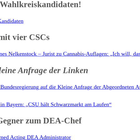
 Wahlkreiskandidaten!
Kandidaten
mit vier CSCs
nnes Nelkenstock – Jurist zu Cannabis-Auflagen: „Ich will, da
Kleine Anfrage der Linken
 Bundesregierung auf die Kleine Anfrage der Abgeordneten 
 in Bayern: „CSU hält Schwarzmarkt am Laufen“
Gegner zum DEA-Chef
med Acting DEA Administrator