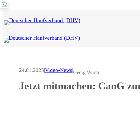
©
Zum
Inhalt
springen
24.01.2025
|
Video-News
|
Georg Wurth
Jetzt mitmachen: CanG zur