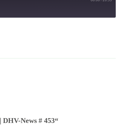
00:00
/
26:55
 | DHV-News # 453“