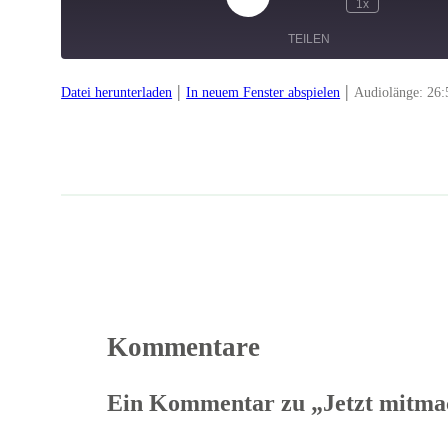
Play
1x
Episode
TEILEN
|
|
Datei herunterladen
In neuem Fenster abspielen
Audiolänge: 26:
TEILEN
LINK
EMBED
Kommentare
Ein Kommentar zu „Jetzt mitmac