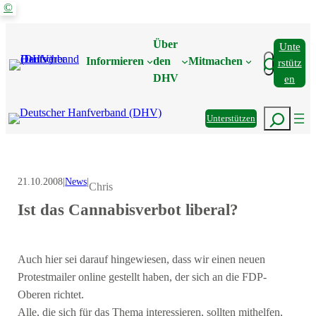
©
Zum
Inhalt
Über
Unte
springen
Suchen
Informieren
den
Mitmachen
Rstütz
DHV
En
Suchen
Unterstützen
21.10.2008
|
News
|
Chris
Ist das Cannabisverbot liberal?
Auch hier sei darauf hingewiesen, dass wir einen neuen
Protestmailer online gestellt haben, der sich an die FDP-
Oberen richtet.
Alle, die sich für das Thema interessieren, sollten mithelfen,