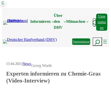
©
Zum
Inhalt
Über
Unte
springen
Suchen
Informieren
den
Mitmachen
Rstütz
DHV
En
Suchen
Unterstützen
13.04.2021
|
News
|
Georg Wurth
Experten informieren zu Chemie-Gras
(Video-Interview)