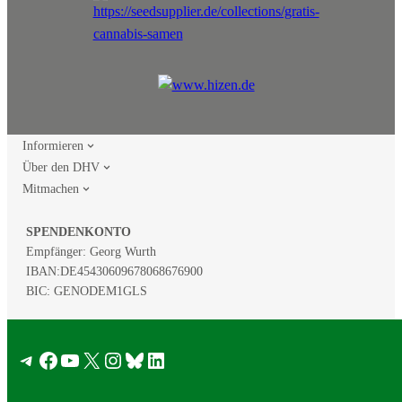
Informieren
Über den DHV
Mitmachen
SPENDENKONTO
Empfänger: Georg Wurth
IBAN:
DE45430609678068676900
BIC: GENODEM1GLS
PAYPAL
Telegram
Facebook
YouTube
X
Instagram
Bluesky
LinkedIn
spenden(at)hanfverband.de