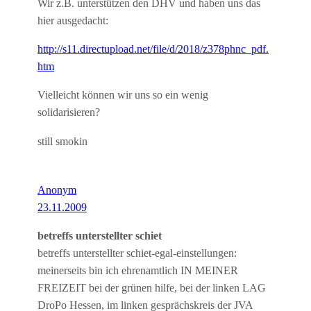
Wir z.B. unterstützen den DHV und haben uns das
hier ausgedacht:
http://s11.directupload.net/file/d/2018/z378phnc_pdf.
htm
Vielleicht können wir uns so ein wenig
solidarisieren?
still smokin
Anonym
23.11.2009
betreffs unterstellter schiet
betreffs unterstellter schiet-egal-einstellungen:
meinerseits bin ich ehrenamtlich IN MEINER
FREIZEIT bei der grünen hilfe, bei der linken LAG
DroPo Hessen, im linken gesprächskreis der JVA