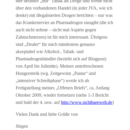
hier definitiv „nur“ Tabak als Droge und werde nicht
über den vorhandenen Handel (in jeder JVA, wie ich
denke) mit illegalisierten Drogen berichten – nur was
das Krankenrevier an Pharmadrogen rausgibt (die ich
auch nicht nehme – nicht mal Aspirin gegen
Zahnschmerzen) ist für mich interessant. Übrigens
sind „Dealer“ für mich mindestens genauso
akzeptabel wie Alkohol-, Tabak- und
Pharmadrogenhändler (bezieht sich auf Blogpost)
von April bis Julimitte). Meinen unterbrochenen
Hungerstreik (wg. Zeitgewinn „Panne“ und
„intensiver Schreibphase“) werde ich ab
Fertigstellung meines „Offenen Briefs“, ca. Anfang
Oktober 2009, wieder fortsetzen (siehe 1-3 Bericht
und bald der 4. usw. auf
http://www.sichtbarewelt.de
)
Vielen Dank und liebe Grüße von
Jürgen