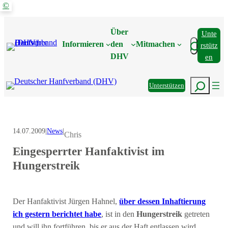
©
Zum
Inhalt
Über
Unte
springen
Suchen
Informieren
den
Mitmachen
Rstütz
DHV
En
Suchen
Unterstützen
14.07.2009
|
News
|
Chris
Eingesperrter Hanfaktivist im
Hungerstreik
Der Hanfaktivist Jürgen Hahnel,
über dessen Inhaftierung
ich gestern berichtet habe
, ist in den
Hungerstreik
getreten
und will ihn fortführen, bis er aus der Haft entlassen wird.