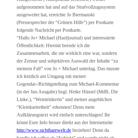
aufgenommen hat und auf das Strafvollzugssystem
ausgeweitet hat, erreichte Jo Biermanski
(Pressesprecher der “Grünen Hilfe”) per Postkarte
folgende Nachricht per Postkarte.
“Hallo Jo+ Michael (Hanfjournal) und interessierte
Öffentlichkeit: Hiermit beende ich die
Zusammenarbeit, die nie wirklich eine war, sondern
der Zensur und subjektiven Auswahl der Inhalte “zu
meinem Fall” von Jo + Michael unterlag. Das musste
ich letztlich am Umgang mit meiner
Gegendar-/Richtigstellung zum Michael-Kommentar
(in der Jan.Ausgabe) bzgl. Heike Hänsel (MdB, Die
Linke.), “Weintrinkerin” und meiner angeblichen
“Kleinkariertheit” erkennen! Denn mein
Aufklärungstext wird einfach unterschlagen! Ihr
könnt Eure Info besser direkt aus der Internetseite
http://www.sichtbarewelt.de
beziehen! Denn da
handle ich selbst als “Subjekt” und werde nicht als