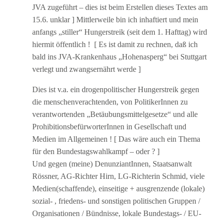
JVA zugeführt – dies ist beim Erstellen dieses Textes am
15.6. unklar ] Mittlerweile bin ich inhaftiert und mein
anfangs „stiller“ Hungerstreik (seit dem 1. Hafttag) wird
hiermit öffentlich ! [ Es ist damit zu rechnen, daß ich
bald ins JVA-Krankenhaus „Hohenasperg“ bei Stuttgart
verlegt und zwangsernährt werde ]
Dies ist v.a. ein drogenpolitischer Hungerstreik gegen
die menschenverachtenden, von PolitikerInnen zu
verantwortenden „Betäubungsmittelgesetze“ und alle
ProhibitionsbefürworterInnen in Gesellschaft und
Medien im Allgemeinen ! [ Das wäre auch ein Thema
für den Bundestagswahlkampf – oder ? ]
Und gegen (meine) DenunziantInnen, Staatsanwalt
Rössner, AG-Richter Hirn, LG-Richterin Schmid, viele
Medien(schaffende), einseitige + ausgrenzende (lokale)
sozial- , friedens- und sonstigen politischen Gruppen /
Organisationen / Bündnisse, lokale Bundestags- / EU-