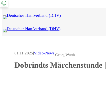
©
Zum
Inhalt
springen
01.11.2025
|
Video-News
|
Georg Wurth
Dobrindts Märchenstunde 