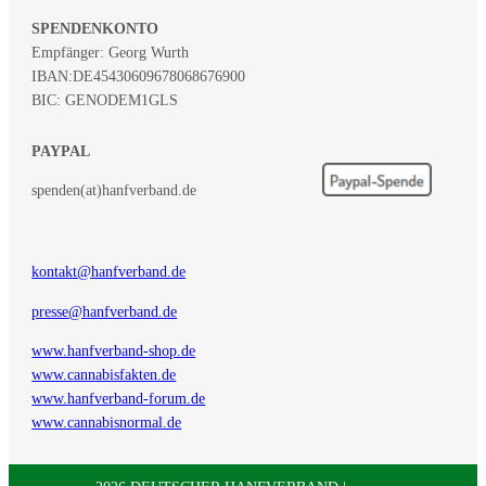
SPENDENKONTO
Empfänger: Georg Wurth
IBAN:
DE45430609678068676900
BIC: GENODEM1GLS
PAYPAL
spenden(at)hanfverband.de
kontakt@hanfverband.de
presse@hanfverband.de
www.hanfverband-shop.de
www.cannabisfakten.de
www.hanfverband-forum.de
www.cannabisnormal.de