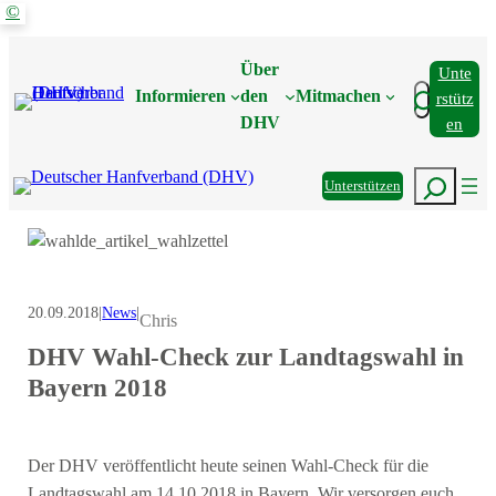
©
Zum
Inhalt
Über
Unte
springen
Suchen
Informieren
den
Mitmachen
Rstütz
DHV
En
Suchen
Unterstützen
20.09.2018
|
News
|
Chris
DHV Wahl-Check zur Landtagswahl in
Bayern 2018
Der DHV veröffentlicht heute seinen Wahl-Check für die
Landtagswahl am 14.10.2018 in Bayern. Wir versorgen euch