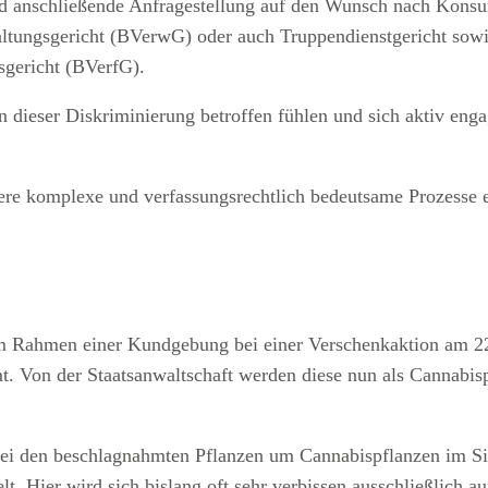
d anschließende Anfragestellung auf den Wunsch nach Konsum
tungsgericht (BVerwG) oder auch Truppendienstgericht sow
gericht (BVerfG).
on dieser Diskriminierung betroffen fühlen und sich aktiv en
ere komplexe und verfassungsrechtlich bedeutsame Prozesse er
 Rahmen einer Kundgebung bei einer Verschenkaktion am 22
. Von der Staatsanwaltschaft werden diese nun als Cannabisp
h bei den beschlagnahmten Pflanzen um Cannabispflanzen im S
. Hier wird sich bislang oft sehr verbissen ausschließlich 