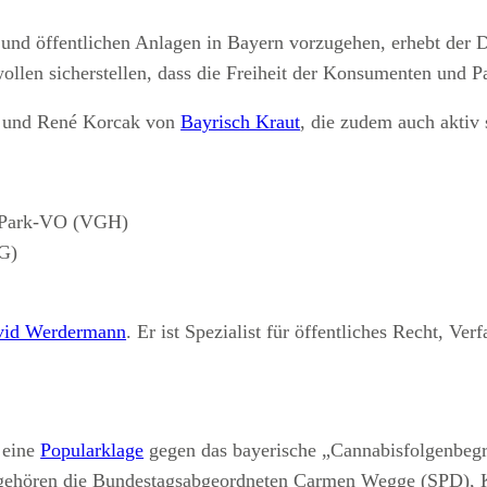
und öffentlichen Anlagen in Bayern vorzugehen, erhebt der
len sicherstellen, dass die Freiheit der Konsumenten und Pat
rd und René Korcak von
Bayrisch Kraut
, die zudem auch aktiv 
e Park-VO (VGH)
G)
vid Werdermann
. Er ist Spezialist für öffentliches Recht, V
 eine
Popularklage
gegen das bayerische „Cannabisfolgenbeg
n gehören die Bundestagsabgeordneten Carmen Wegge (SPD), K