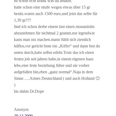
ist schon echt krank was da abläuft.
hatte schon eine strafe wegen etwas über 15 gr
besitz.waren auch 1500 euro,und jetzt das selbe für
1,39 gr???
find ich schon derbe einem fast einen monatslohn
abzunehmen für nichtmal 2 gramm.nur irgendwie
kann man nix machen.mann fühlt sich ziemlich
hilflos,vor gericht biste ein „Kiffer“ und dann bist du
unten durch,habs selbst erlebt.Trotz das ich einen
festen job seit jahren habe,in einem eigenen haus
lebe,eine feste beziehung führe und nie vorher
aufgefallen bin,eben „ganz normal“.Naja in dem
Sinne…..Armes Deutschland ( und auch Holland 🙂
)
bis dahin Dr.Dope
Anonym
29.12.2009