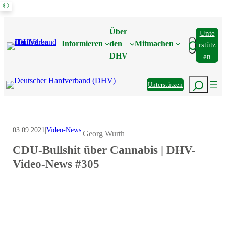
©
Zum
Inhalt
Über
Unte
springen
Suchen
Informieren
den
Mitmachen
Rstütz
DHV
En
Suchen
Unterstützen
03.09.2021
|
Video-News
|
Georg Wurth
CDU-Bullshit über Cannabis | DHV-
Video-News #305