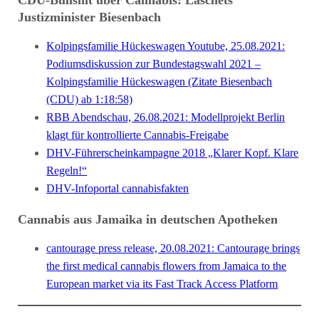
Justizminister Biesenbach
Kolpingsfamilie Hückeswagen Youtube, 25.08.2021:
Podiumsdiskussion zur Bundestagswahl 2021 –
Kolpingsfamilie Hückeswagen (Zitate Biesenbach
(CDU) ab 1:18:58)
RBB Abendschau, 26.08.2021: Modellprojekt Berlin
klagt für kontrollierte Cannabis-Freigabe
DHV-Führerscheinkampagne 2018 „Klarer Kopf. Klare
Regeln!“
DHV-Infoportal cannabisfakten
Cannabis aus Jamaika in deutschen Apotheken
cantourage press release, 20.08.2021: Cantourage brings
the first medical cannabis flowers from Jamaica to the
European market via its Fast Track Access Platform