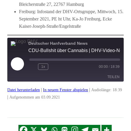
Bleicherstraße 27, 22767 Hamburg
Freiburg: Infostand der DHV-Ortsgruppe, Mittwoch, 15.
September 2021, PE ht Uhr, Ka-Jo Freiburg, Ecke
Kaiser-Joseph-Straße/Engelstraße
Deutscher Hanfverband News
CDU-Bullshit über Cannabis | DHV-Video-News #305
Play
1x
00:00
/
18:39
Episode
TEILEN
|
|
Datei herunterladen
In neuem Fenster abspielen
Audiolänge: 18:39
TEILEN
|
Aufgenommen am 03.09.2021
LINK
EMBED