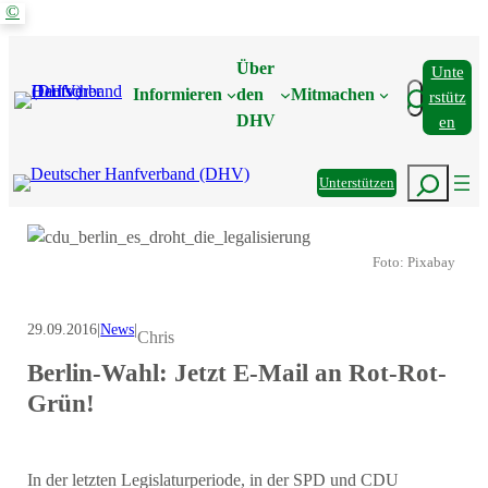
©
Zum
Inhalt
Über
Unte
springen
Suchen
Informieren
den
Mitmachen
Rstütz
DHV
En
Suchen
Unterstützen
Foto: Pixabay
29.09.2016
|
News
|
Chris
Berlin-Wahl: Jetzt E-Mail an Rot-Rot-
Grün!
In der letzten Legislaturperiode, in der SPD und CDU