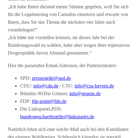
„Ich habe Ihnen diesmal meine Stimme gegeben, weil Sie sich
für die Legalisierung von Cannabis einsetzen und erwarte von
Ihnen, dass Sie das Thema die nächsten vier Jahre auch
voranbringen!“
„Ich hätte mir vorstellen können, sie dieses Jahr bei der
Bundestagswahl zu wählen, habe aber wegen ihrer repressiven
Drogenpolitik davon Abstand genommen.“
Hier die passenden Email-Adressen, der Parteizentralen:
SPD:
pressestelle@spd.de
CDU:
info@cdu.de
/ CSU:
info@csu-bayern.de
Bündnis 90/Die Grünen;
info@gruene.de
FDP:
fdp-point@fdp.de
Die Linkspartei.PDS:
bundesgeschaeftsstelle@linkspartei.de
Natürlich lohnt sich eine solche Mail auch bei den Kandidaten
des eigenen Wahlkreises. Schliesslich kämpfen sie speziell