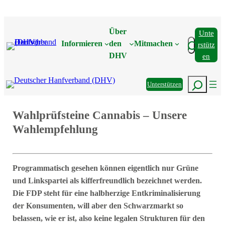
Zum
Inhalt
Über
Unte
springen
Suchen
Informieren
den
Mitmachen
Rstütz
DHV
En
Suchen
Unterstützen
Wahlprüfsteine Cannabis – Unsere
Wahlempfehlung
Programmatisch gesehen können eigentlich nur Grüne
und Linkspartei als kifferfreundlich bezeichnet werden.
Die FDP steht für eine halbherzige Entkriminalisierung
der Konsumenten, will aber den Schwarzmarkt so
belassen, wie er ist, also keine legalen Strukturen für den