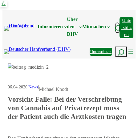
©
Zum
Inhalt
Über
Unte
springen
Suchen
Informieren
den
Mitmachen
Rstütz
DHV
En
Suchen
Unterstützen
06.04.2020
|
News
|
Michael Knodt
Vorsicht Falle: Bei der Verschreibung
von Cannabis auf Privatrezept muss
der Patient auch die Arztkosten tragen