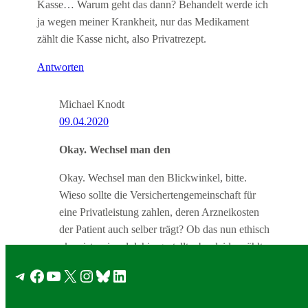
Kasse… Warum geht das dann? Behandelt werde ich
ja wegen meiner Krankheit, nur das Medikament
zählt die Kasse nicht, also Privatrezept.
Antworten
Michael Knodt
09.04.2020
Okay. Wechsel man den
Okay. Wechsel man den Blickwinkel, bitte.
Wieso sollte die Versichertengemeinschaft für
eine Privatleistung zahlen, deren Arzneikosten
der Patient auch selber trägt? Ob das nun ethisch
okay ist, sei mal dahin gestellt, aber leider zählt
nicht meine Meinung, sondern die
Telegram
Facebook
YouTube
X
Instagram
Bluesky
LinkedIn
Gebührenordnung. Nur wer den Gegner
versteht kann ihm Paroli bieten. Es reicht schon,