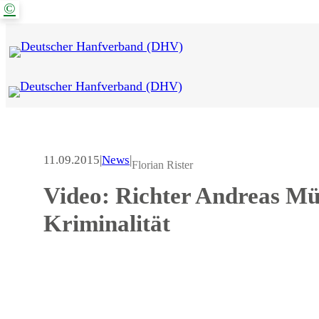
©
Zum
Inhalt
springen
11.09.2015
|
News
|
Florian Rister
Video: Richter Andreas Müll
Kriminalität