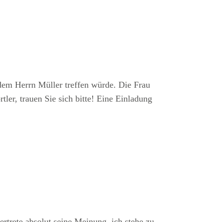
dem Herrn Müller treffen würde. Die Frau
ler, trauen Sie sich bitte! Eine Einladung
vertrete absolut seine Meinung, ich stehe zu