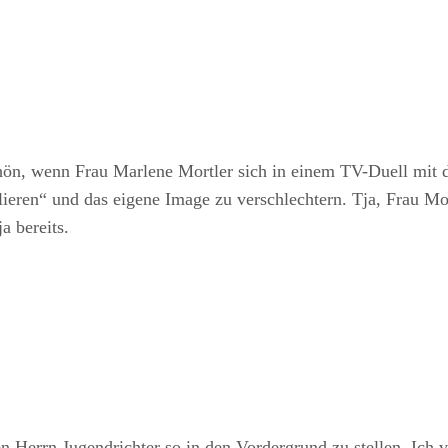
hön, wenn Frau Marlene Mortler sich in einem TV-Duell mit 
ieren“ und das eigene Image zu verschlechtern. Tja, Frau Mort
a bereits.
den Herrn Jugendrichter so in den Vordergrund zu stellen. Ich 