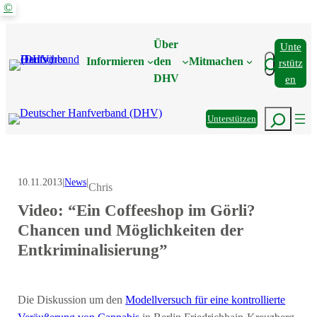
©
Zum
Inhalt
Über
Unte
springen
Suchen
Informieren
den
Mitmachen
Rstütz
DHV
En
Suchen
Unterstützen
10.11.2013
|
News
|
Chris
Video: “Ein Coffeeshop im Görli?
Chancen und Möglichkeiten der
Entkriminalisierung”
Die Diskussion um den
Modellversuch für eine kontrollierte