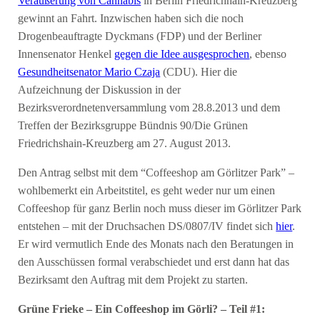
Veräußerung von Cannabis
in Berlin Friedrichhain-Kreuzberg
gewinnt an Fahrt. Inzwischen haben sich die noch
Drogenbeauftragte Dyckmans (FDP) und der Berliner
Innensenator Henkel
gegen die Idee ausgesprochen
, ebenso
Gesundheitsenator Mario Czaja
(CDU). Hier die
Aufzeichnung der Diskussion in der
Bezirksverordnetenversammlung vom 28.8.2013 und dem
Treffen der Bezirksgruppe Bündnis 90/Die Grünen
Friedrichshain-Kreuzberg am 27. August 2013.
Den Antrag selbst mit dem “Coffeeshop am Görlitzer Park” –
wohlbemerkt ein Arbeitstitel, es geht weder nur um einen
Coffeeshop für ganz Berlin noch muss dieser im Görlitzer Park
entstehen – mit der Druchsachen DS/0807/IV findet sich
hier
.
Er wird vermutlich Ende des Monats nach den Beratungen in
den Ausschüssen formal verabschiedet und erst dann hat das
Bezirksamt den Auftrag mit dem Projekt zu starten.
Grüne Frieke – Ein Coffeeshop im Görli? – Teil #1: